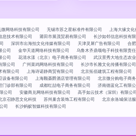
飞微网络科技有限公司
无锡市苏之星标准件有限公司
上海大缘文化
信息技术有限公司
莆田市展茂贸易有限公司
长沙如邻信息科技有限
司
深圳市出海拍文化传媒有限公司
天津灵犀广告有限公司
合肥
限公司
金华天道网络科技有限公司
乌鲁木齐鼎颂电子科技有限责任
限公司
花清水漾（北京）电子商务有限公司
武汉景秀大地生态农业
有限公司
广州菜鸡网络科技有限公司
长沙市长雅文化传播有限公司
术有限公司
上海诗诺静商贸有限公司
北京拓佰建筑工程有限公司
卫设备有限公司
上海颗聂爵酒店管理有限公司
北京微分购电子商务
腔门诊部有限公司
成都红喆电子商务有限公司
济南德蓝化工有限公
限公司
安徽商兑网络科技有限公司
高手如云技术（深圳）有限公
北京召静思文化科技
苏州巢含装饰工程有限公司
北京余洛城保洁服
公司
长沙蚂蚁智媒科技有限公司